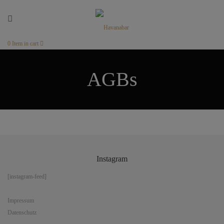
0
Item in cart
AGBs
Instagram
[instagram-feed]
Impressum
Datenschutz