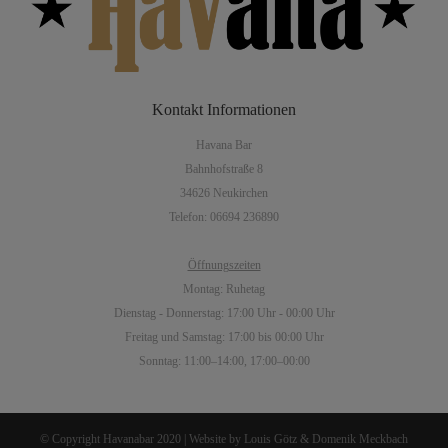
Kontakt
Informationen
Havana Bar
Bahnhofstraße 8
34626 Neukirchen
Telefon: 06694 236890
Öffnungszeiten
Montag: Ruhetag
Dienstag - Donnerstag: 17:00 Uhr - 00:00 Uhr
Freitag und Samstag: 17:00 bis 00:00 Uhr
Sonntag: 11:00–14:00, 17:00–00:00
© Copyright Havanabar 2020 | Website by Louis Götz &
Domenik Meckbach