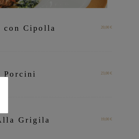
a con Cipolla
20,00 €
 Porcini
23,00 €
Alla Grigila
19,00 €