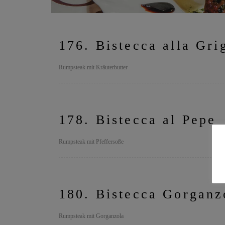
176. Bistecca alla Gri
Rumpsteak mit Kräuterbutter
178. Bistecca al Pepe
Rumpsteak mit Pfeffersoße
180. Bistecca Gorganz
Rumpsteak mit Gorganzola