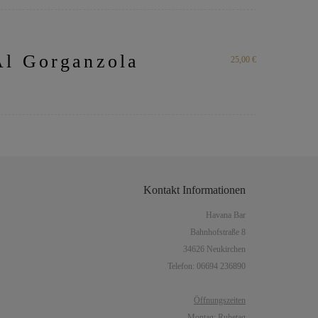
 Al Gorganzola
25,00 €
Kontakt
Informationen
Havana Bar
Bahnhofstraße 8
34626 Neukirchen
Telefon: 06694 236890
Öffnungszeiten
Montag: Ruhetag