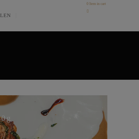
0
Item in cart
LLEN
00g