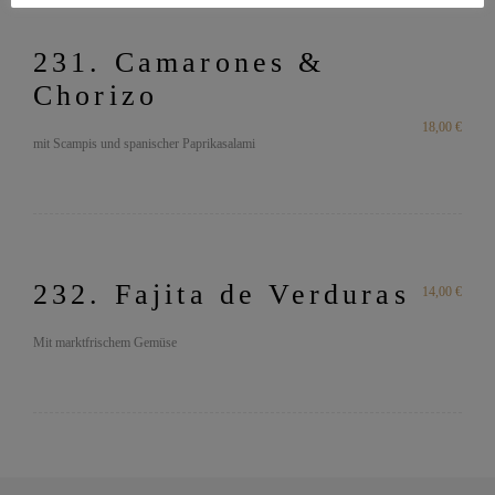
231. Camarones &
Chorizo
18,00 €
mit Scampis und spanischer Paprikasalami
232. Fajita de Verduras
14,00 €
Mit marktfrischem Gemüse