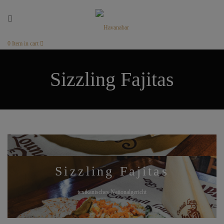
0
Item in cart
Sizzling Fajitas
Sizzling Fajitas
texikanisches Nationalgericht