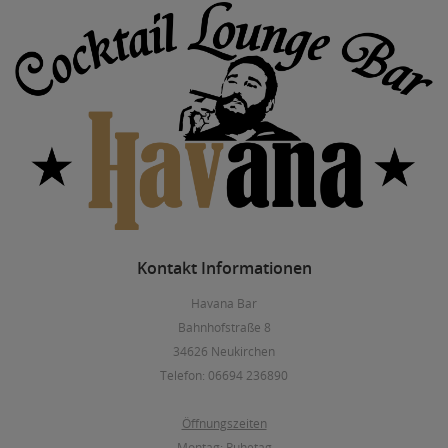
Kontakt
Informationen
Havana Bar
Bahnhofstraße 8
34626 Neukirchen
Telefon: 06694 236890
Öffnungszeiten
Montag: Ruhetag