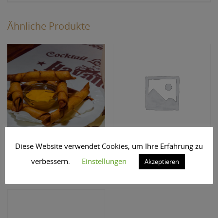
Ähnliche Produkte
Diese Website verwendet Cookies, um Ihre Erfahrung zu
203. Taquitos
229
verbessern.
Einstellungen
Akzeptieren
€
8,50
€
23,00