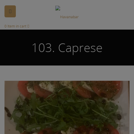
0
Item in cart
103. Caprese