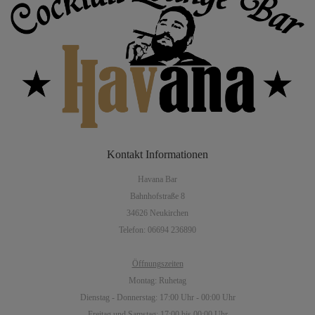
Kontakt
Informationen
Havana Bar
Bahnhofstraße 8
34626 Neukirchen
Telefon: 06694 236890
Öffnungszeiten
Montag: Ruhetag
Dienstag - Donnerstag: 17:00 Uhr - 00:00 Uhr
Freitag und Samstag: 17:00 bis 00:00 Uhr