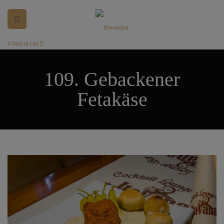
0
Item in cart
109. Gebackener
Fetakäse