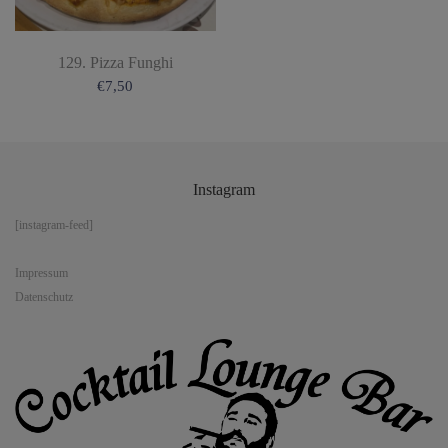
129. Pizza Funghi
€
7,50
Instagram
[instagram-feed]
Impressum
Datenschutz