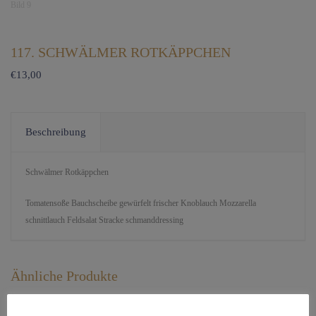
117. SCHWÄLMER ROTKÄPPCHEN
€
13,00
Beschreibung
Schwälmer Rotkäppchen
Tomatensoße Bauchscheibe gewürfelt frischer Knoblauch Mozzarella
schnittlauch Feldsalat Stracke schmanddressing
Ähnliche Produkte