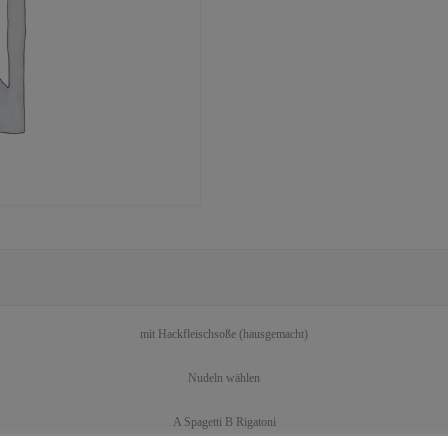
mit Hackfleischsoße (hausgemacht)
Nudeln wählen
A Spagetti B Rigatoni