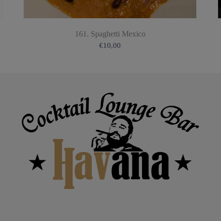
161. Spaghetti Mexico
€
10,00