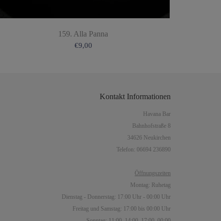
159. Alla Panna
€
9,00
Kontakt
Informationen
Havana Bar
Bahnhofstraße 8
34626 Neukirchen
Telefon: 06694 236890
Öffnungszeiten
Montag: Ruhetag
Dienstag - Donnerstag: 17:00 Uhr - 00:00 Uhr
Freitag und Samstag: 17:00 bis 00:00 Uhr
Sonntag: 11:00–14:00, 17:00–00:00