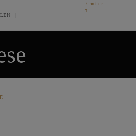
0
Item in cart
LLEN
ese
E