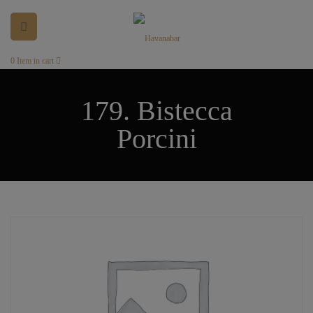
0
Item in cart
179. Bistecca
Porcini