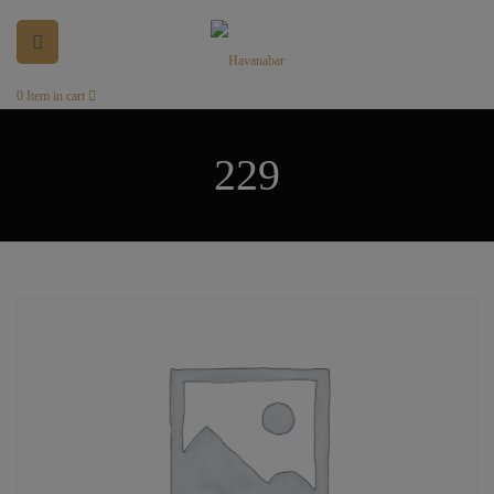
0
Item in cart
229