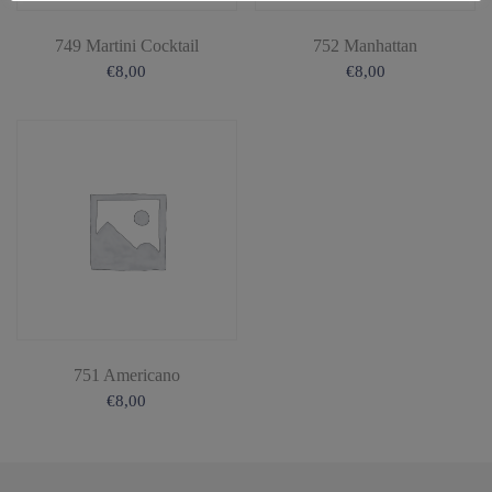
749 Martini Cocktail
752 Manhattan
€
8,00
€
8,00
751 Americano
€
8,00