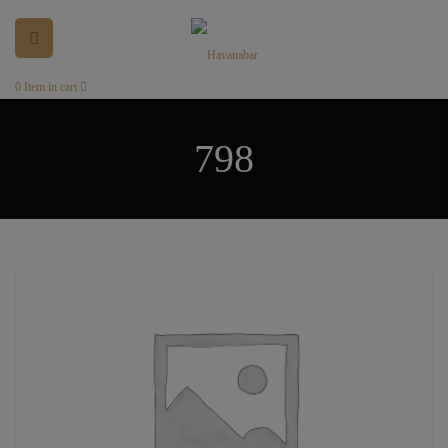
0
Item in cart
798