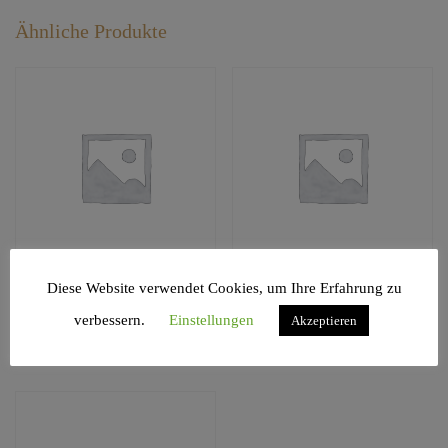
Ähnliche Produkte
Diese Website verwendet Cookies, um Ihre Erfahrung zu
227
792 Ipanema
verbessern.
Einstellungen
Akzeptieren
€
20,00
Alkoholfreies
€
6,00