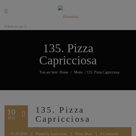
0
Item in cart
135. Pizza
Capricciosa
You are here: Home
/
Menu
/
135. Pizza Capricciosa
135. Pizza
10
Capricciosa
MAI
05.10.2020
Posted by
Louis Götz
Pizza 30cm
0 Comments