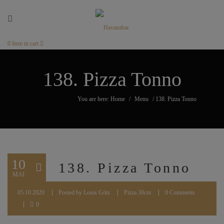
0
Item in cart
138. Pizza Tonno
You are here: Home
/
Menu
/
138. Pizza Tonno
10
138. Pizza Tonno
MAI
05.10.2020
Posted by
Louis Götz
Pizza 30cm
0 Comments
0