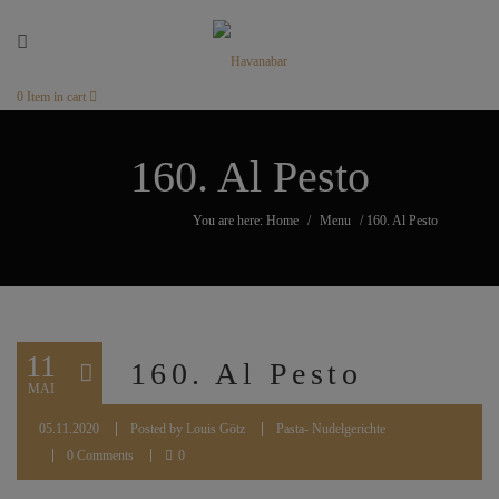
0
Item in cart
160. Al Pesto
You are here: Home
/
Menu
/
160. Al Pesto
11
160. Al Pesto
MAI
05.11.2020
Posted by
Louis Götz
Pasta- Nudelgerichte
0 Comments
0