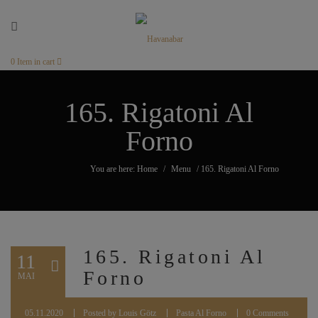
0
Item in cart
165. Rigatoni Al
Forno
You are here: Home
/
Menu
/
165. Rigatoni Al Forno
165. Rigatoni Al
11
Forno
MAI
05.11.2020
Posted by
Louis Götz
Pasta Al Forno
0 Comments