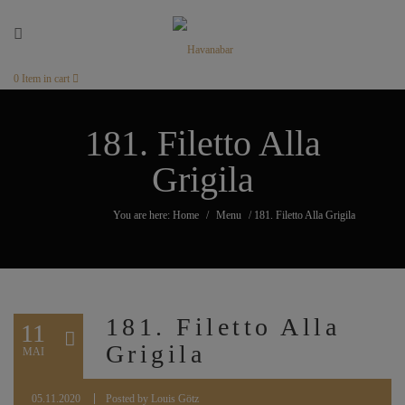
0
Item in cart
181. Filetto Alla
Grigila
You are here: Home
/
Menu
/
181. Filetto Alla Grigila
181. Filetto Alla
11
Grigila
MAI
05.11.2020
Posted by
Louis Götz