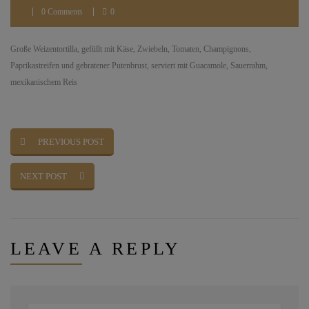
0 Comments
0
Große Weizentortilla, gefüllt mit Käse, Zwiebeln, Tomaten, Champignons,
Paprikastreifen und gebratener Putenbrust, serviert mit Guacamole, Sauerrahm,
mexikanischem Reis
PREVIOUS POST
NEXT POST
LEAVE
A REPLY