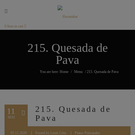
0
Item in cart
215. Quesada de
Pava
You are here: Home
/
Menu
/
215. Quesada de Pava
215. Quesada de
11
Pava
MAI
05.11.2020
Posted by
Louis Götz
Platos Principales