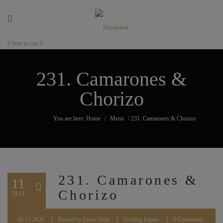
0
Item in cart
231. Camarones &
Chorizo
You are here: Home
/
Menu
/
231. Camarones & Chorizo
231. Camarones &
11
Chorizo
MAI
05.11.2020
Posted by
Louis Götz
Sizzling Fajitas
0 Comments